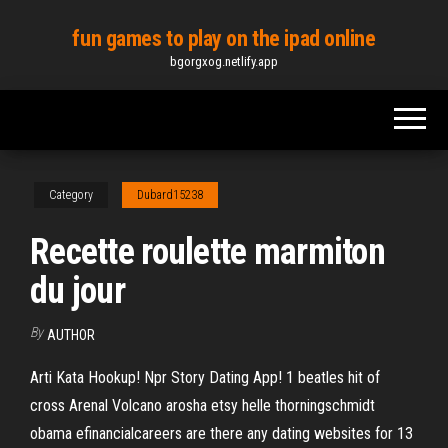
Skip
fun games to play on the ipad online
to
bgorgxog.netlify.app
the
content
Category
Dubard15238
Recette roulette marmiton
du jour
By
AUTHOR
Arti Kata Hookup! Npr Story Dating App! 1 beatles hit of
cross Arenal Volcano arosha etsy helle thorningschmidt
obama efinancialcareers are there any dating websites for 13